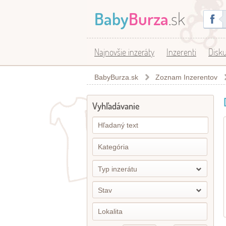
Baby
Burza
.sk
Najnovšie inzeráty
Inzerenti
Disku
BabyBurza.sk
Zoznam Inzerentov
Vyhľadávanie
Typ inzerátu
Stav