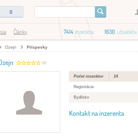
0
sia
Články
7414
inzerátov
1630
užívateľov
Dzejn
Príspevky
Dzejn
(0)
Počet inzerátov
14
Registrácia
Bydlisko
Kontakt na inzerenta